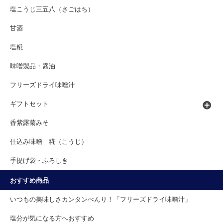
塩こうじ三五八（さごはち）
甘酒
塩糀
味噌製品・醤油
フリーズドライ味噌汁
ギフトセット
香紫露菊みそ
仕込み味噌 糀（こうじ）
手提げ袋・ふろしき
おすすめ商品
いつもの美味しさカンタンべんり！「フリーズドライ味噌汁」
塩分が気になる方へおすすめ