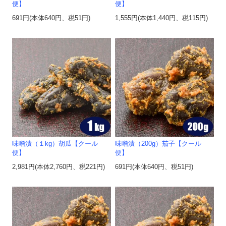
便】
便】
691円(本体640円、税51円)
1,555円(本体1,440円、税115円)
味噌漬（１kg）胡瓜【クール
味噌漬（200g）茄子【クール
便】
便】
2,981円(本体2,760円、税221円)
691円(本体640円、税51円)