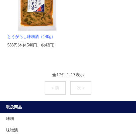
とうがらし味噌漬（140g）
583円(本体540円、税43円)
全
17
件
1
-
17
表示
< 前
次 >
取扱商品
味噌
味噌漬