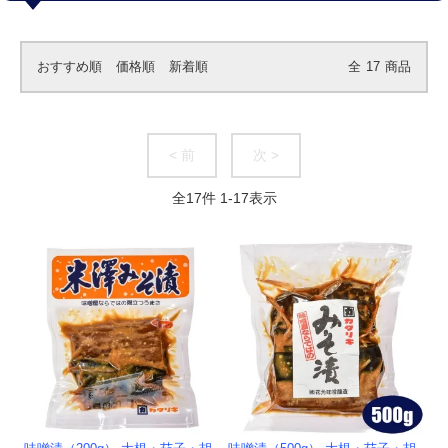
おすすめ順
価格順
新着順
全
17
商品
< 前
次 >
全
17
件
1
-
17
表示