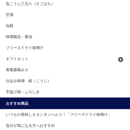
塩こうじ三五八（さごはち）
甘酒
塩糀
味噌製品・醤油
フリーズドライ味噌汁
ギフトセット
香紫露菊みそ
仕込み味噌 糀（こうじ）
手提げ袋・ふろしき
おすすめ商品
いつもの美味しさカンタンべんり！「フリーズドライ味噌汁」
塩分が気になる方へおすすめ