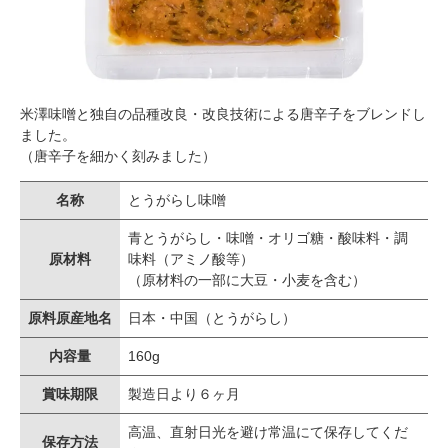
米澤味噌と独自の品種改良・改良技術による唐辛子をブレンドし
ました。
（唐辛子を細かく刻みました）
名称
とうがらし味噌
青とうがらし・味噌・オリゴ糖・酸味料・調
原材料
味料（アミノ酸等）
（原材料の一部に大豆・小麦を含む）
原料原産地名
日本・中国（とうがらし）
内容量
160g
賞味期限
製造日より６ヶ月
高温、直射日光を避け常温にて保存してくだ
保存方法