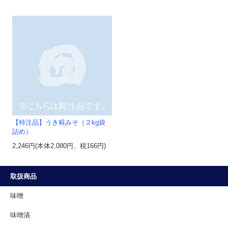
【特注品】うき糀みそ（２kg袋
詰め）
2,246円(本体2,080円、税166円)
取扱商品
味噌
味噌漬