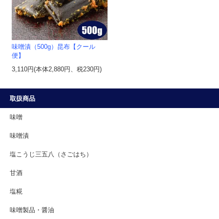
味噌漬（500g）昆布【クール
便】
3,110円(本体2,880円、税230円)
取扱商品
味噌
味噌漬
塩こうじ三五八（さごはち）
甘酒
塩糀
味噌製品・醤油