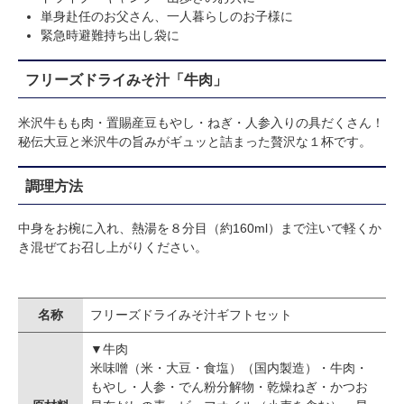
単身赴任のお父さん、一人暮らしのお子様に
緊急時避難持ち出し袋に
フリーズドライみそ汁「牛肉」
米沢牛もも肉・置賜産豆もやし・ねぎ・人参入りの具だくさん！
秘伝大豆と米沢牛の旨みがギュッと詰まった贅沢な１杯です。
調理方法
中身をお椀に入れ、熱湯を８分目（約160ml）まで注いで軽くか
き混ぜてお召し上がりください。
名称
フリーズドライみそ汁ギフトセット
▼牛肉
米味噌（米・大豆・食塩）（国内製造）・牛肉・
もやし・人参・でん粉分解物・乾燥ねぎ・かつお