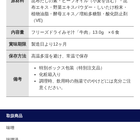
原材料
昆布だしの素・ビーフオイル（小麦を含む）・昆
布エキス・野菜エキスパウダー・しいたけ粉末・
植物油脂・酵母エキス／増粘多糖類・酸化防止剤
（VE)
内容量
フリーズドライみそ汁「牛肉」13.0g ×６食
賞味期限
製造日より12ヶ月
保存方法
高温多湿を避け、常温で保存
特別ボックス包装（特別注文品）
化粧箱入り
備考
調理時、飲用時の熱湯でのやけどには充分ご注
意ください。
取扱商品
味噌
味噌漬