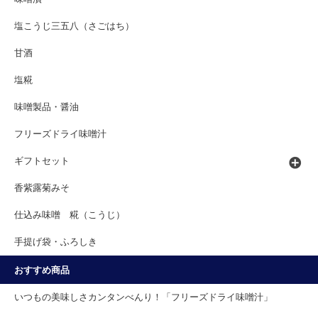
塩こうじ三五八（さごはち）
甘酒
塩糀
味噌製品・醤油
フリーズドライ味噌汁
ギフトセット
香紫露菊みそ
仕込み味噌 糀（こうじ）
手提げ袋・ふろしき
おすすめ商品
いつもの美味しさカンタンべんり！「フリーズドライ味噌汁」