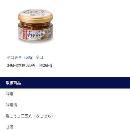
そばみそ（50g）辛口
346円(本体320円、税26円)
取扱商品
味噌
味噌漬
塩こうじ三五八（さごはち）
甘酒