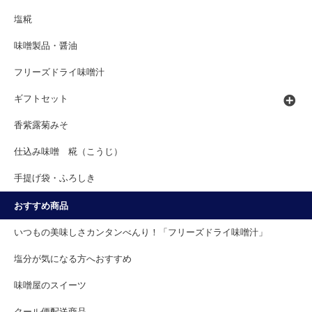
塩糀
味噌製品・醤油
フリーズドライ味噌汁
ギフトセット
香紫露菊みそ
仕込み味噌 糀（こうじ）
手提げ袋・ふろしき
おすすめ商品
いつもの美味しさカンタンべんり！「フリーズドライ味噌汁」
塩分が気になる方へおすすめ
味噌屋のスイーツ
クール便配送商品