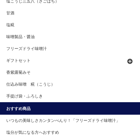
塩こうじ三五八（さごはち）
甘酒
塩糀
味噌製品・醤油
フリーズドライ味噌汁
ギフトセット
香紫露菊みそ
仕込み味噌 糀（こうじ）
手提げ袋・ふろしき
おすすめ商品
いつもの美味しさカンタンべんり！「フリーズドライ味噌汁」
塩分が気になる方へおすすめ