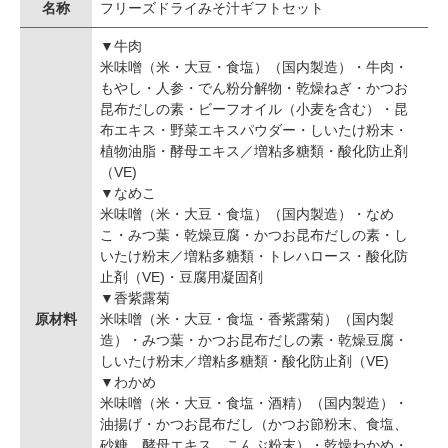
名称
フリーズドライみそ汁ギフトセット
▼牛肉
米味噌（米・大豆・食塩）（国内製造）・牛肉・
もやし・人参・でん粉分解物・乾燥ねぎ・かつお
昆布だしの素・ビーフオイル（小麦を含む）・昆
布エキス・野菜エキスパウダー・しいたけ粉末・
植物油脂・酵母エキス／増粘多糖類・酸化防止剤
（VE)
▼なめこ
米味噌（米・大豆・食塩）（国内製造）・なめ
こ・みつ葉・乾燥豆腐・かつお昆布だしの素・し
いたけ粉末／増粘多糖類・トレハロース・酸化防
止剤（VE)・豆腐用凝固剤
▼香紫露菊
原材料
米味噌（米・大豆・食塩・香紫露菊）（国内製
造）・みつ葉・かつお昆布だしの素・乾燥豆腐・
しいたけ粉末／増粘多糖類・酸化防止剤（VE)
▼わかめ
米味噌（米・大豆・食塩・酒精）（国内製造）・
油揚げ・かつお昆布だし（かつお節粉末、食塩、
砂糖、酵母エキス、こんぶ粉末）・乾燥わかめ・