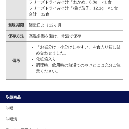
フリーズドライみそ汁「わかめ」8.8g ×１食
フリーズドライみそ汁「揚げ茄子」12.1g ×１食
合計 32食
賞味期限
製造日より12ヶ月
保存方法
高温多湿を避け、常温で保存
「お裾分け・小分けしやすい」４食入り箱に詰
め合わせました。
化粧箱入り
備考
調理時、飲用時の熱湯でのやけどには充分ご注
意ください。
取扱商品
味噌
味噌漬