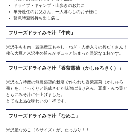
ドライブ・キャンプ・山歩きのお共に
単身赴任のお父さん、一人暮らしのお子様に
緊急時避難持ち出し袋に
フリーズドライみそ汁「牛肉」
米沢牛もも肉・置賜産豆もやし・ねぎ・人参入りの具だくさん！
秘伝大豆と米沢牛の旨みがギュッと詰まった贅沢な１杯です。
フリーズドライみそ汁「香紫露菊（かしゅろきく）」
米沢地方特産の無農薬契約栽培で作られた香紫露菊（かしゅろ
菊）を、じっくりと熟成させた味噌に漬け込み、豆腐・みつ葉と
ともにみそ汁に仕上げました。
とても上品な味わいの１杯です。
フリーズドライみそ汁「なめこ」
米沢産なめこ（Ｓサイズ）が、たっぷり！！