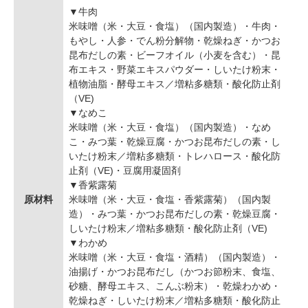
▼牛肉
米味噌（米・大豆・食塩）（国内製造）・牛肉・
もやし・人参・でん粉分解物・乾燥ねぎ・かつお
昆布だしの素・ビーフオイル（小麦を含む）・昆
布エキス・野菜エキスパウダー・しいたけ粉末・
植物油脂・酵母エキス／増粘多糖類・酸化防止剤
（VE)
▼なめこ
米味噌（米・大豆・食塩）（国内製造）・なめ
こ・みつ葉・乾燥豆腐・かつお昆布だしの素・し
いたけ粉末／増粘多糖類・トレハロース・酸化防
止剤（VE)・豆腐用凝固剤
▼香紫露菊
原材料
米味噌（米・大豆・食塩・香紫露菊）（国内製
造）・みつ葉・かつお昆布だしの素・乾燥豆腐・
しいたけ粉末／増粘多糖類・酸化防止剤（VE)
▼わかめ
米味噌（米・大豆・食塩・酒精）（国内製造）・
油揚げ・かつお昆布だし（かつお節粉末、食塩、
砂糖、酵母エキス、こんぶ粉末）・乾燥わかめ・
乾燥ねぎ・しいたけ粉末／増粘多糖類・酸化防止