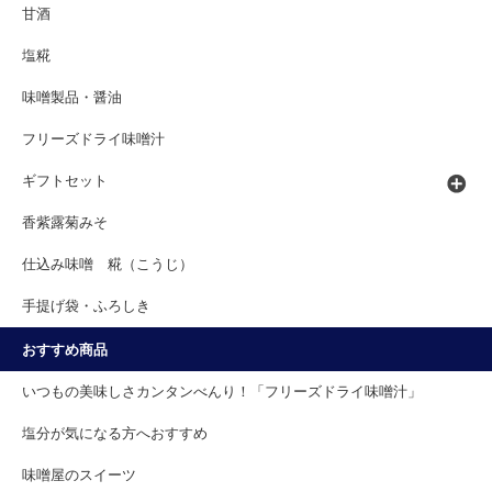
甘酒
塩糀
味噌製品・醤油
フリーズドライ味噌汁
ギフトセット
香紫露菊みそ
仕込み味噌 糀（こうじ）
手提げ袋・ふろしき
おすすめ商品
いつもの美味しさカンタンべんり！「フリーズドライ味噌汁」
塩分が気になる方へおすすめ
味噌屋のスイーツ