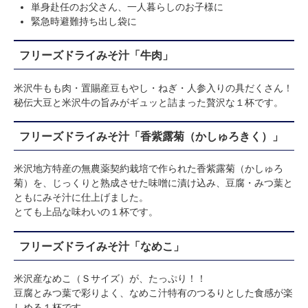
単身赴任のお父さん、一人暮らしのお子様に
緊急時避難持ち出し袋に
フリーズドライみそ汁「牛肉」
米沢牛もも肉・置賜産豆もやし・ねぎ・人参入りの具だくさん！
秘伝大豆と米沢牛の旨みがギュッと詰まった贅沢な１杯です。
フリーズドライみそ汁「香紫露菊（かしゅろきく）」
米沢地方特産の無農薬契約栽培で作られた香紫露菊（かしゅろ
菊）を、じっくりと熟成させた味噌に漬け込み、豆腐・みつ葉と
ともにみそ汁に仕上げました。
とても上品な味わいの１杯です。
フリーズドライみそ汁「なめこ」
米沢産なめこ（Ｓサイズ）が、たっぷり！！
豆腐とみつ葉で彩りよく、なめこ汁特有のつるりとした食感が楽
しめる１杯です。