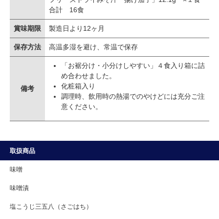
合計 16食
賞味期限
製造日より12ヶ月
保存方法
高温多湿を避け、常温で保存
「お裾分け・小分けしやすい」４食入り箱に詰
め合わせました。
化粧箱入り
備考
調理時、飲用時の熱湯でのやけどには充分ご注
意ください。
取扱商品
味噌
味噌漬
塩こうじ三五八（さごはち）