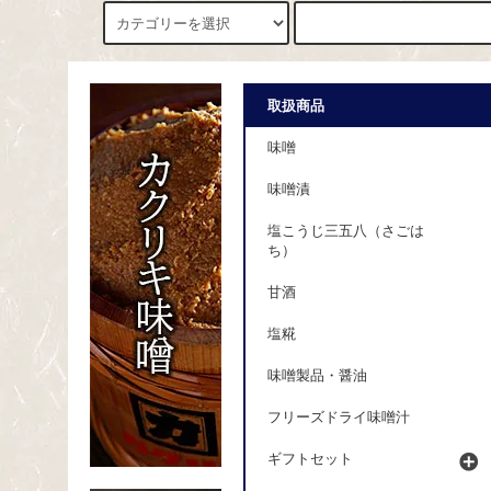
取扱商品
味噌
味噌漬
塩こうじ三五八（さごは
ち）
甘酒
塩糀
味噌製品・醤油
フリーズドライ味噌汁
ギフトセット