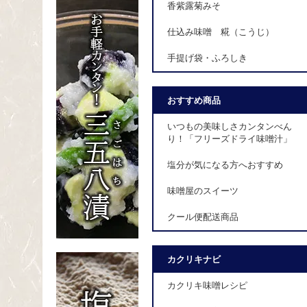
香紫露菊みそ
仕込み味噌 糀（こうじ）
手提げ袋・ふろしき
おすすめ商品
いつもの美味しさカンタンべん
り！「フリーズドライ味噌汁」
塩分が気になる方へおすすめ
味噌屋のスイーツ
クール便配送商品
カクリキナビ
カクリキ味噌レシピ