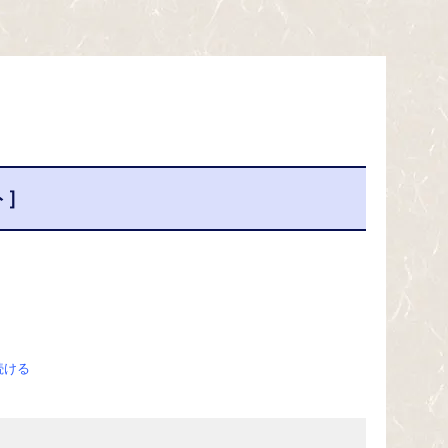
ト］
続ける