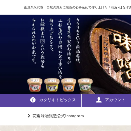
山形県米沢市 自然の恵みに感謝の心を込めて作り上げた「花角 -はなずみ
カクリキトピックス
アカウント
花角味噌醸造公式Instagram