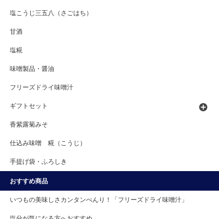
塩こうじ三五八（さごはち）
甘酒
塩糀
味噌製品・醤油
フリーズドライ味噌汁
ギフトセット
香紫露菊みそ
仕込み味噌 糀（こうじ）
手提げ袋・ふろしき
おすすめ商品
いつもの美味しさカンタンべんり！「フリーズドライ味噌汁」
塩分が気になる方へおすすめ