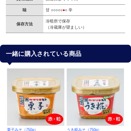
味
甘 ○○○○○
●
○ 辛
冷暗所で保存
保存方法
（冷蔵庫が望ましい）
一緒に購入されている商品
栗子みそ（750g）
うき糀みそ（750g）