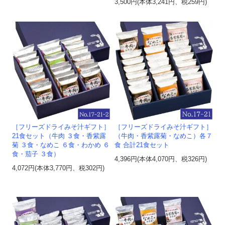
3,500円(本体3,241円、税259円)
［フリーズドライみそ汁ギフト］
［フリーズドライみそ汁ギフト］
21食セット（牛肉 ３食・香紫露
（牛肉・香紫露菊・なめこ）各７
菊 ３食・なめこ ６食・わかめ ６
食 合計21食セット
食・茄子 ３食）
4,396円(本体4,070円、税326円)
4,072円(本体3,770円、税302円)