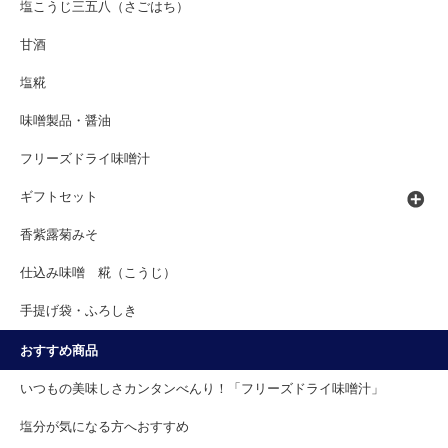
塩こうじ三五八（さごはち）
甘酒
塩糀
味噌製品・醤油
フリーズドライ味噌汁
ギフトセット
香紫露菊みそ
仕込み味噌 糀（こうじ）
手提げ袋・ふろしき
おすすめ商品
いつもの美味しさカンタンべんり！「フリーズドライ味噌汁」
塩分が気になる方へおすすめ