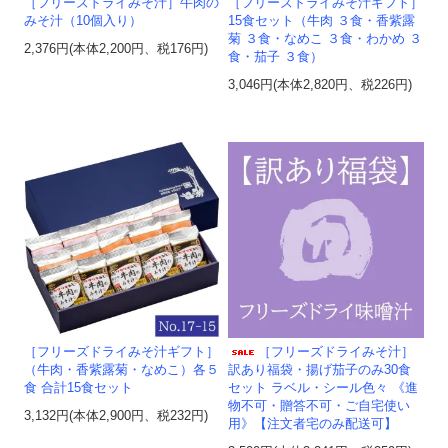
［フリーズドライみそ汁］牛肉の
［フリーズドライみそ汁ギフト］
みそ汁（10個入り）
15食セット（牛肉 ３食・香紫露
菊 ３食・なめこ ３食・わかめ ３
2,376円(本体2,200円、税176円)
食・茄子 ３食）
3,046円(本体2,820円、税226円)
［フリーズドライみそ汁ギフト］
［フリーズドライみそ汁］
（牛肉・香紫露菊・なめこ）各５
訳あり福袋・揚げ茄子のみ30食
食 合計15食セット
セット ラベル・シール色々 《進
物不可・贈答不可・ご自宅使い
3,132円(本体2,900円、税232円)
用》【注文者宅のみ配送可】