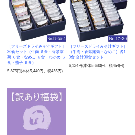
［フリーズドライみそ汁ギフト］
［フリーズドライみそ汁ギフト］
30食セット（牛肉 ６食・香紫露
（牛肉・香紫露菊・なめこ）各1
菊 ６食・なめこ ６食・わかめ ６
0食 合計30食セット
食・茄子 ６食）
6,134円(本体5,680円、税454円)
5,875円(本体5,440円、税435円)