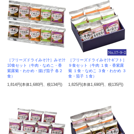
［フリーズドライみそ汁］みそ汁
［フリーズドライみそ汁ギフト］
10食セット（牛肉・なめこ・香
９食セット（牛肉 １食・香紫露
紫露菊・わかめ・揚げ茄子 各２
菊 １食・なめこ ３食・わかめ ３
食）
食・茄子 １食）
1,814円(本体1,680円、税134円)
1,825円(本体1,690円、税135円)