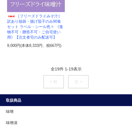
［フリーズドライみそ汁］
訳あり福袋・揚げ茄子のみ90食
セット ラベル・シール色々 《進
物不可・贈答不可・ご自宅使い
用》【注文者宅のみ配送可】
9,000円(本体8,333円、税667円)
全
19
件
1
-
19
表示
< 前
次 >
取扱商品
味噌
味噌漬