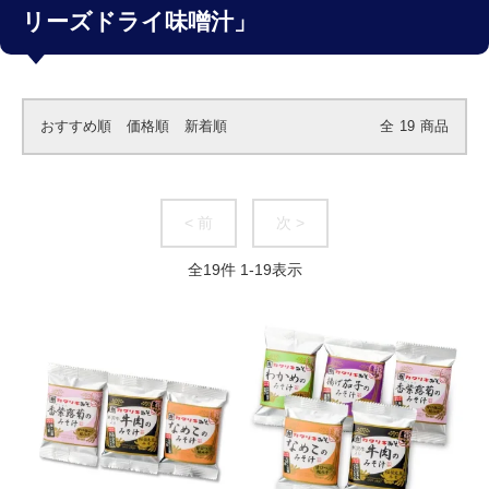
リーズドライ味噌汁」
おすすめ順
価格順
新着順
全
19
商品
< 前
次 >
全
19
件
1
-
19
表示