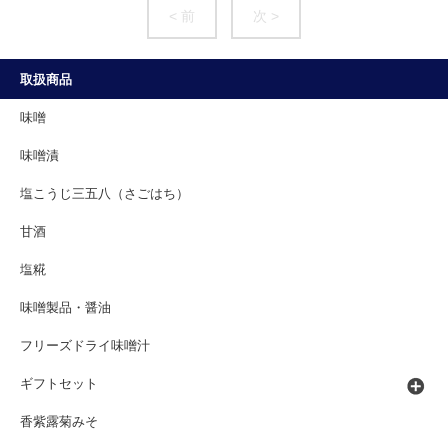
< 前
次 >
取扱商品
味噌
味噌漬
塩こうじ三五八（さごはち）
甘酒
塩糀
味噌製品・醤油
フリーズドライ味噌汁
ギフトセット
香紫露菊みそ