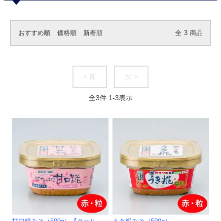
おすすめ順
価格順
新着順
全
3
商品
< 前
次 >
全
3
件
1
-
3
表示