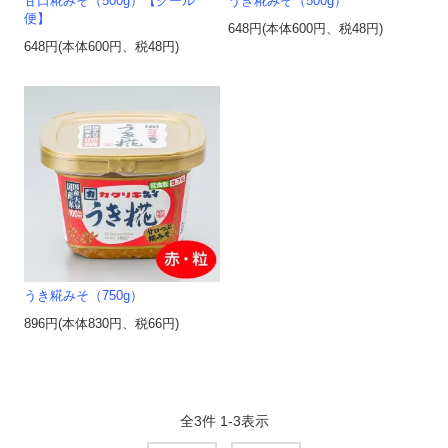
甘口糀みそ（500g）【クール
うき糀みそ（500g）
便】
648円(本体600円、税48円)
648円(本体600円、税48円)
うき糀みそ（750g）
896円(本体830円、税66円)
全
3
件
1
-
3
表示