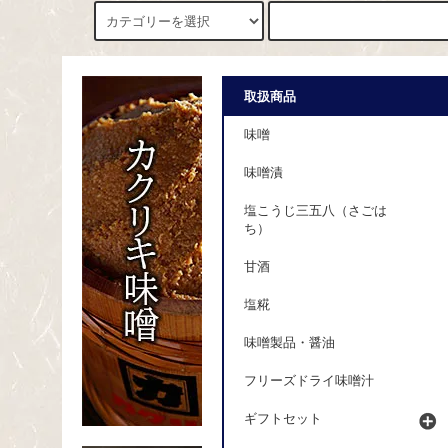
取扱商品
味噌
味噌漬
塩こうじ三五八（さごは
ち）
甘酒
塩糀
味噌製品・醤油
フリーズドライ味噌汁
ギフトセット