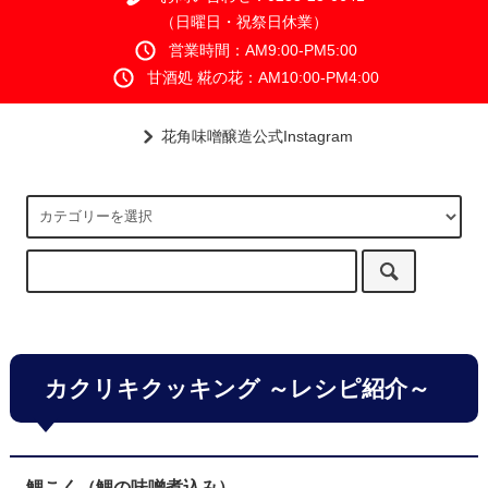
（日曜日・祝祭日休業）
営業時間：AM9:00-PM5:00
甘酒処 糀の花：AM10:00-PM4:00
花角味噌醸造公式Instagram
カクリキクッキング ～レシピ紹介～
鯉こく（鯉の味噌煮込み）