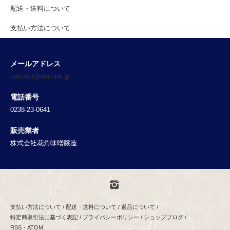
配送・送料について
支払い方法について
メールアドレス
kakuriki@omn.ne.jp
電話番号
0238-23-0641
販売業者
株式会社花角味噌醸造
支払い方法について
/
配送・送料について
/
返品について
/
特定商取引法に基づく表記
/
プライバシーポリシー
/
ショップブログ
/
RSS
・
ATOM