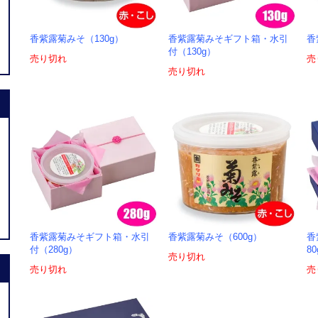
香紫露菊みそ（130g）
香紫露菊みそギフト箱・水引
香
付（130g）
売り切れ
売
売り切れ
香紫露菊みそギフト箱・水引
香紫露菊みそ（600g）
香
付（280g）
8
売り切れ
売り切れ
売