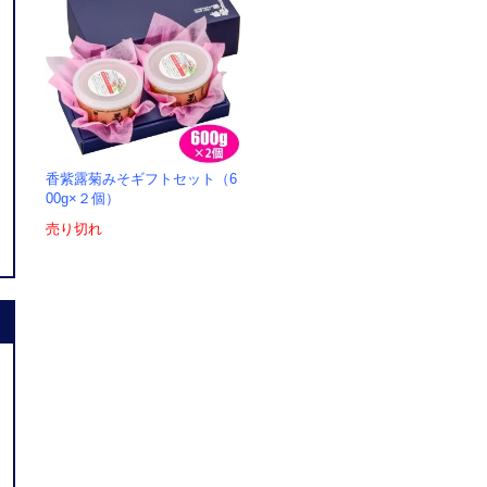
香紫露菊みそギフトセット（6
00g×２個）
売り切れ