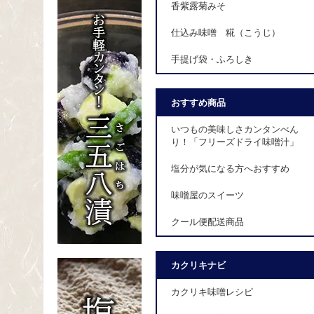
香紫露菊みそ
仕込み味噌 糀（こうじ）
手提げ袋・ふろしき
おすすめ商品
いつもの美味しさカンタンべん
り！「フリーズドライ味噌汁」
塩分が気になる方へおすすめ
味噌屋のスイーツ
クール便配送商品
カクリキナビ
カクリキ味噌レシピ