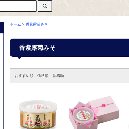
ホーム
>
香紫露菊みそ
香紫露菊みそ
おすすめ順
価格順
新着順