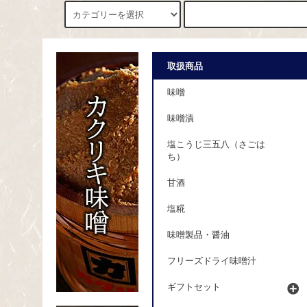
取扱商品
味噌
味噌漬
塩こうじ三五八（さごは
ち）
甘酒
塩糀
味噌製品・醤油
フリーズドライ味噌汁
ギフトセット