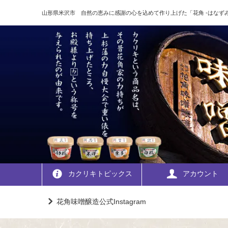
山形県米沢市 自然の恵みに感謝の心を込めて作り上げた「花角 -はなずみ
カクリキトピックス
アカウント
花角味噌醸造公式Instagram