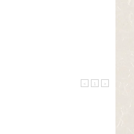
<
1
>