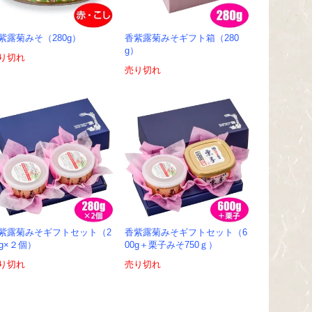
紫露菊みそ（280g）
香紫露菊みそギフト箱（280
g）
り切れ
売り切れ
紫露菊みそギフトセット（2
香紫露菊みそギフトセット（6
0g×２個）
00g＋栗子みそ750ｇ）
り切れ
売り切れ